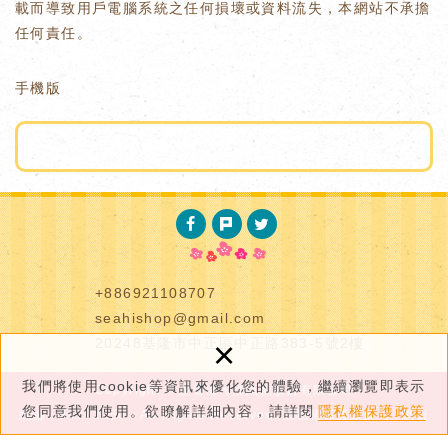
載而導致用戶電腦系統之任何損壞或資料流失，本網站不承擔
任何責任。
手機版
+886921108707
seahishop@gmail.com
×
20248基隆市中正區中正路383-5號2樓
我們將使用cookie等資訊來優化您的體驗，繼續瀏覽即表示
Copyright © 說聲海冷凍魚業股份有限公司
您同意我們使用。欲瞭解詳細內容，請詳閱
隱私權保護政策
統編：94272150 All Rights Reserved.
隱私權保護政策
網頁
設計 : 新視野