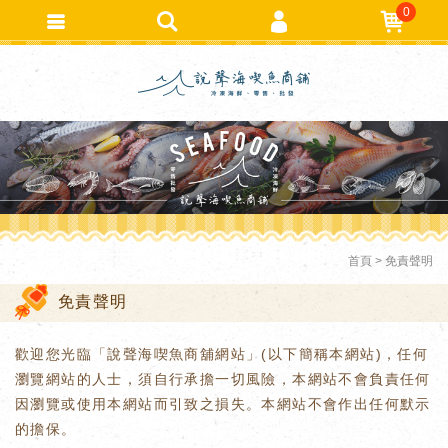
0
會員登入
繁體中文
會員註冊
忘記密碼
訂單查詢
追蹤清單
TRACK LISTING
匯款通知
首頁
免責聲明
免責聲明
歡迎您光臨「說聲海喫魚商舖網站」(以下簡稱本網站)，任何
瀏覽網站的人士，須自行承擔一切風險，本網站不會負責任何
因瀏覽或使用本網站而引致之損失。本網站不會作出任何默示
的擔保。