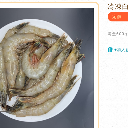
冷凍白
定價
每盒600g
+加入