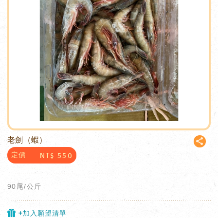
老劍（蝦）
NT$
550
定價
90尾/公斤
+加入願望清單