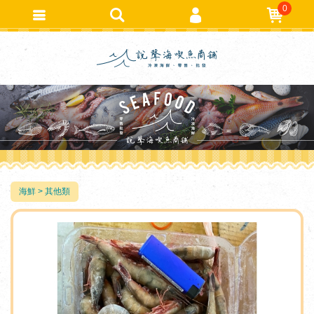
0
會員登入
繁體中文
會員註冊
忘記密碼
訂單查詢
追蹤清單
TRACK LISTING
匯款通知
海鮮
其他類