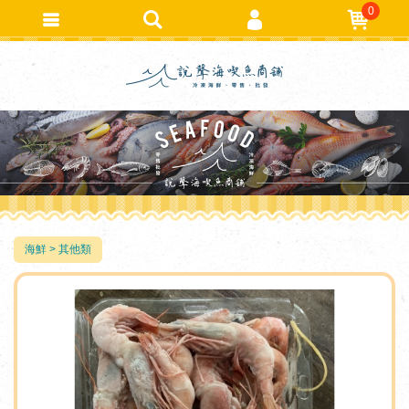
0
會員登入
繁體中文
會員註冊
忘記密碼
訂單查詢
追蹤清單
TRACK LISTING
匯款通知
海鮮
其他類